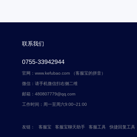
联系我们
0755-33942944
官网：www.kefubao.com （客服宝的拼音）
微信：请手机微信扫右侧二维
邮箱：480807779@qq.com
工作时间：周一至周六9:00~21:00
友链：
客服宝
客服宝聊天助手
客服工具
快捷回复工具